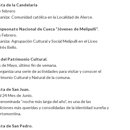
sta de la Candelaria
e febrero
aniza: Comunidad católica en la Localidad de Alerce.
peonato Nacional de Cueca “Jóvenes de Melipulli”.
 Febrero.
niza: Agrupación Cultural y Social Melipulli en el Liceo
rés Bello.
 del Patrimonio Cultural.
 de Mayo, último fin de semana.
organiza una serie de actividades para visitar y conocer el
rimonio Cultural y Natural de la comuna.
sta de San Juan.
al 24 Mes de Junio.
denominada “noche más larga del año”, es una de las
diciones más queridas y consolidadas de la identidad sureña y
rtomontina.
sta de San Pedro.