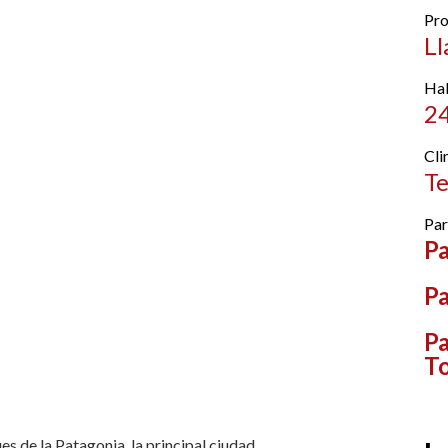
Pro
Ll
Hab
2
Cli
Te
Par
Pa
Pa
Pa
T
es de la Patagonia, la principal ciudad