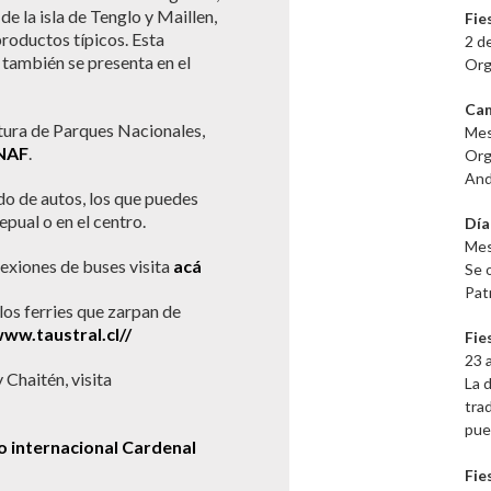
de la isla de Tenglo y Maillen,
Fie
productos típicos. Esta
2 d
 también se presenta en el
Org
Cam
ura de Parques Nacionales,
Mes
NAF
.
Orga
And
do de autos, los que puedes
pual o en el centro.
Día
Mes
nexiones de buses visita
acá
Se 
Pat
 los ferries que zarpan de
www.taustral.cl//
Fie
23 
 Chaitén, visita
La 
tra
pue
o internacional Cardenal
Fie