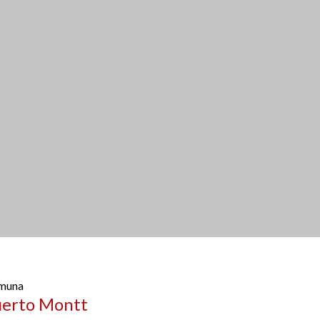
muna
uerto Montt