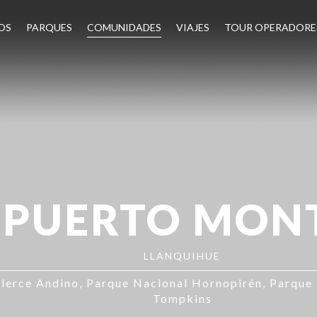
OS
PARQUES
COMUNIDADES
VIAJES
TOUR OPERADORE
PUERTO MON
LLANQUIHUE
lerce Andino
Parque Nacional Hornopirén
Parque 
Tompkins