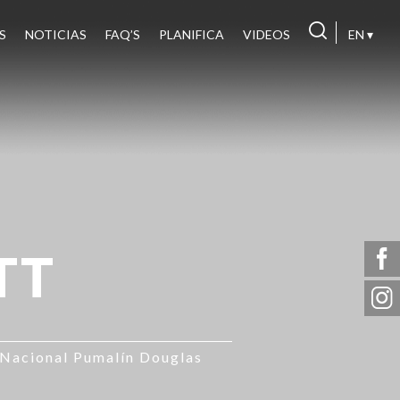
S
NOTICIAS
FAQ’S
PLANIFICA
VIDEOS
EN ▾
TT
Nacional Pumalín Douglas