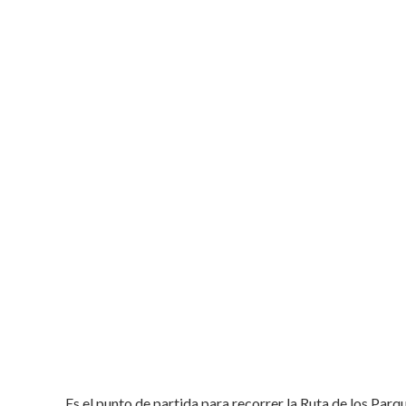
Es el punto de partida para recorrer la Ruta de los Parqu