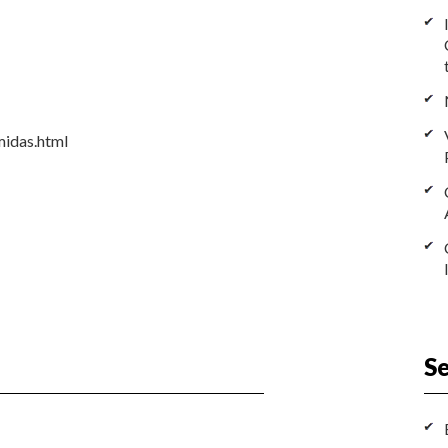
midas.html
Se