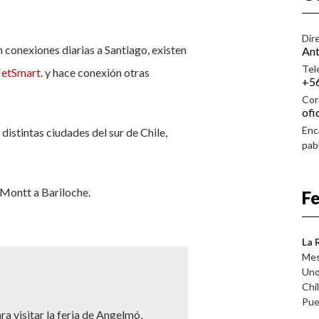
Dir
n conexiones diarias a Santiago, existen
Ant
Tel
JetSmart
. y hace conexión otras
+56
Cor
ofi
Enc
istintas ciudades del sur de Chile,
pab
 Montt a Bariloche.
Fe
La 
Mes
Uno
Chi
Pue
ra visitar la feria de Angelmó,