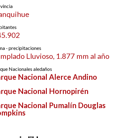
vincia
anquihue
itantes
45.902
ma - precipitaciones
mplado Lluvioso, 1.877 mm al año
que Nacionales aledaños
rque Nacional Alerce Andino
rque Nacional Hornopirén
rque Nacional Pumalín Douglas
ompkins