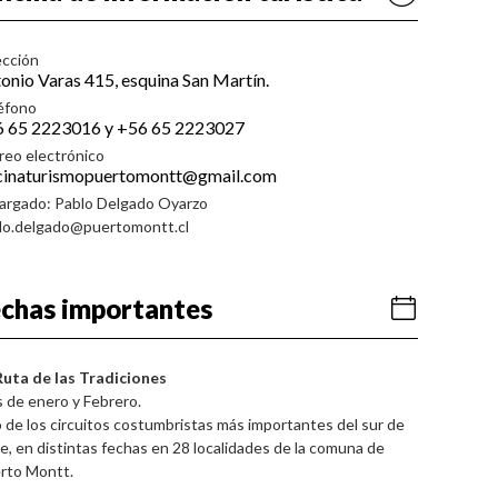
ección
onio Varas 415, esquina San Martín.
éfono
 65 2223016 y +56 65 2223027
reo electrónico
cinaturismopuertomontt@gmail.com
argado: Pablo Delgado Oyarzo
lo.delgado@puertomontt.cl
chas importantes
Ruta de las Tradiciones
 de enero y Febrero.
 de los circuitos costumbristas más importantes del sur de
le, en distintas fechas en 28 localidades de la comuna de
rto Montt.