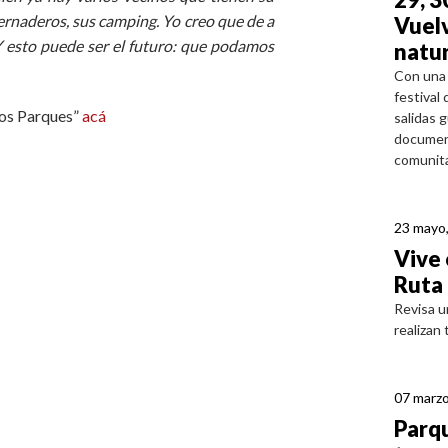
rnaderos, sus camping. Yo creo que de a
Vuelv
Y esto puede ser el futuro: que podamos
natur
Con una 
festival
los Parques”
acá
salidas g
document
comunitar
23 mayo
Vive 
Ruta 
Revisa u
realizan
07 marzo
Parqu