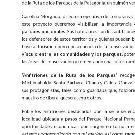
de la Ruta de los Parques de la Patagonia, un pulmón ver
Carolina Morgado, directora ejecutiva de Tompkins Co
este proyecto queremos visibilizar la importancia
parques nacionales
. Sus habitantes son los anfitrione
los defensores de estos territorios y quienes pueden 
base al turismo como consecuencia de la conservació
vínculo entre las comunidades y los parques
, pote
las áreas de conservación y fomentando una cultura amb
“Anfitriones de la Ruta de los Parques”
recoge 
Michimahuida, Santa Bárbara, Chana y Caleta Gonzalo,
sus protagonistas, tales como guardaparque, folclori
maestro de ribera, quesera, entre otros.
Entre los anfitriones destacados por la serie se e
localidad ubicada a pasos del Parque Nacional Puma
oportunidades económicas que surgen en torno a es
estamos emprendiendo con mi marido, así como tambi