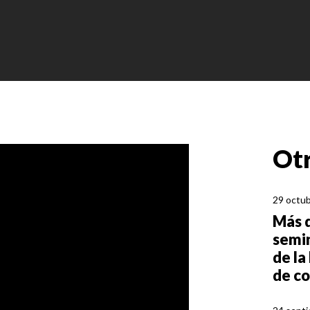
Otr
29 octub
Más d
semin
de la
de c