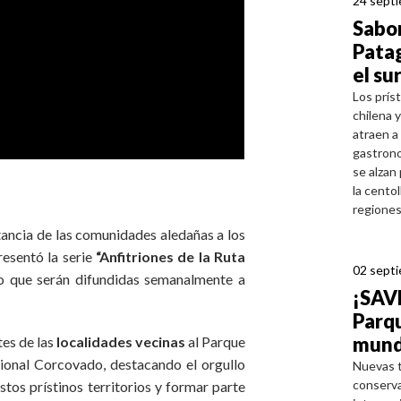
24 sept
Sabor
Patag
el su
Los príst
chilena 
atraen a 
gastrono
se alzan
la centol
regiones
rtancia de las comunidades aledañas a los
esentó la serie
“Anfitriones de la Ruta
02 sept
o que serán difundidas semanalmente a
¡SAV
Parqu
mundi
es de las
localidades vecinas
al Parque
onal Corcovado, destacando el orgullo
Nuevas t
conserva
stos prístinos territorios y formar parte