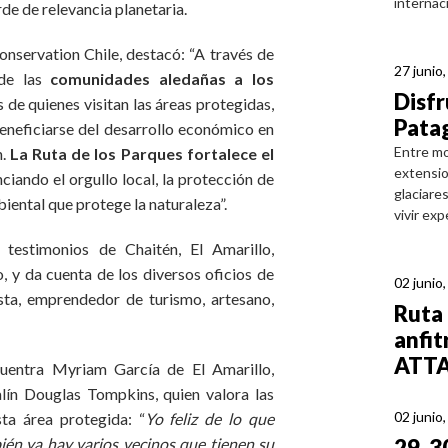
internaci
de de relevancia planetaria.
nservation Chile, destacó: “A través de
27 junio
 de las
comunidades aledañas a los
Disfr
s de quienes visitan las áreas protegidas,
Patag
beneficiarse del desarrollo económico en
Entre mo
n.
La Ruta de los Parques fortalece el
extensio
nciando el orgullo local, la protección de
glaciare
iental que protege la naturaleza”.
vivir ex
testimonios de Chaitén, El Amarillo,
 y da cuenta de los diversos oficios de
02 junio
sta, emprendedor de turismo, artesano,
Ruta 
anfit
ATTA
ncuentra Myriam García de El Amarillo,
lín Douglas Tompkins, quien valora las
02 junio
ta área protegida: “
Yo feliz de lo que
én ya hay varios vecinos que tienen su
29, 3