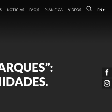
S
NOTICIAS
FAQ’S
PLANIFICA
VIDEOS
EN ▾
PARQUES”:
IDADES.