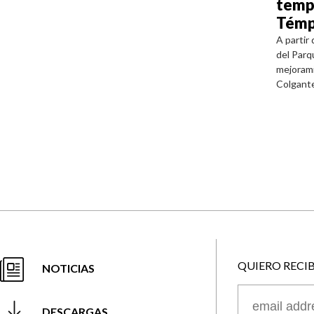
temp
Témp
A partir
del Parq
mejorami
Colgante
QUIERO RECI
NOTICIAS
DESCARGAS