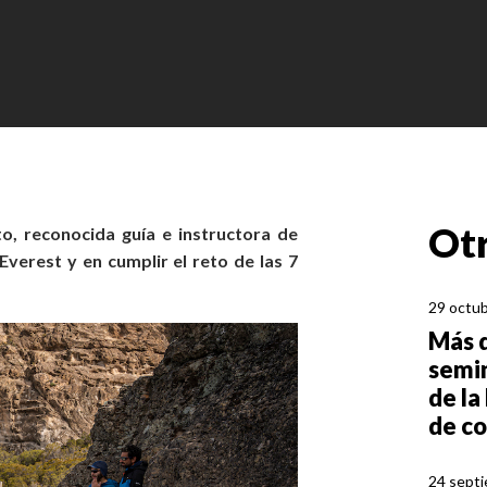
Otr
o, reconocida guía e instructora de
Everest y en cumplir el reto de las 7
29 octub
Más d
semin
de la
de c
24 sept