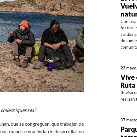
Vuelv
natur
Con una 
festival
salidas g
document
comunitar
23 mayo
Vive 
Ruta 
Revisa u
realizan
e chilechiquenses?
07 marzo
 unan, que se congreguen, que trabajen de
Parqu
 una manera muy linda de desarrollar un