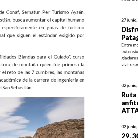
de Conaf, Sernatur, Per Turismo Aysén,
stián, busca aumentar el capital humano
27 junio
, específicamente en guías de turismo
Disfr
nal que siguen el estándar exigido por
Patag
Entre mo
extensio
lidades Blandas para el Guiado”, curso
glaciare
uctora de montaña quien fue primera la
vivir ex
r el reto de las 7 cumbres, las montañas
académica de la carrera de Ingeniería en
02 junio
d San Sebastián.
Ruta 
anfit
ATTA
02 junio
29, 3