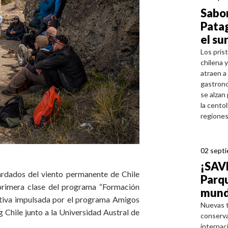
Sabor
Patag
el su
Los príst
chilena 
atraen a 
gastrono
se alzan
la centol
regiones
02 sept
¡SAV
ardados del viento permanente de Chile
Parqu
 primera clase del programa “Formación
mundi
iativa impulsada por el programa Amigos
Nuevas t
Chile junto a la Universidad Austral de
conserva
internaci