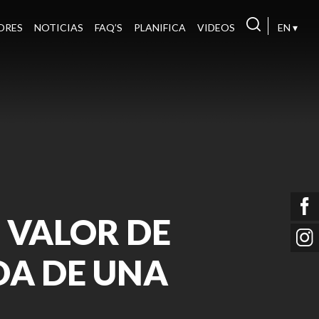
ORES
NOTICIAS
FAQ’S
PLANIFICA
VIDEOS
EN ▾
L VALOR DE
DA DE UNA